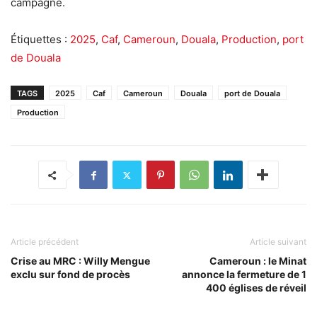
campagne.
Étiquettes :
2025
,
Caf
,
Cameroun
,
Douala
,
Production
,
port
de Douala
TAGS
2025
Caf
Cameroun
Douala
port de Douala
Production
Article précédent
Article suivant
Crise au MRC : Willy Mengue
Cameroun : le Minat
exclu sur fond de procès
annonce la fermeture de 1
400 églises de réveil