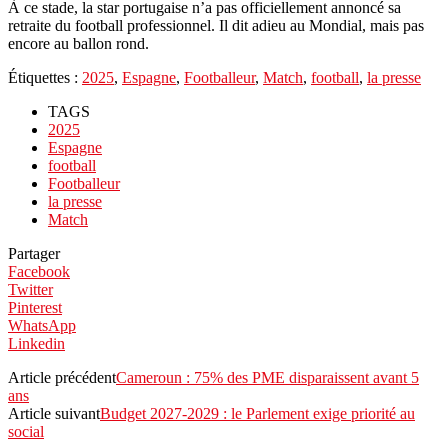
À ce stade, la star portugaise n’a pas officiellement annoncé sa
retraite du football professionnel. Il dit adieu au Mondial, mais pas
encore au ballon rond.
Étiquettes :
2025
,
Espagne
,
Footballeur
,
Match
,
football
,
la presse
TAGS
2025
Espagne
football
Footballeur
la presse
Match
Partager
Facebook
Twitter
Pinterest
WhatsApp
Linkedin
Article précédent
Cameroun : 75% des PME disparaissent avant 5
ans
Article suivant
Budget 2027-2029 : le Parlement exige priorité au
social