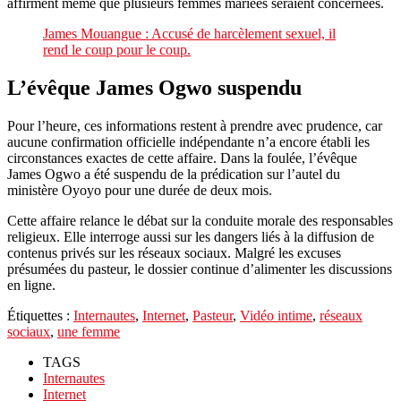
affirment même que plusieurs femmes mariées seraient concernées.
James Mouangue : Accusé de harcèlement sexuel, il
rend le coup pour le coup.
L’évêque James Ogwo suspendu
Pour l’heure, ces informations restent à prendre avec prudence, car
aucune confirmation officielle indépendante n’a encore établi les
circonstances exactes de cette affaire. Dans la foulée, l’évêque
James Ogwo a été suspendu de la prédication sur l’autel du
ministère Oyoyo pour une durée de deux mois.
Cette affaire relance le débat sur la conduite morale des responsables
religieux. Elle interroge aussi sur les dangers liés à la diffusion de
contenus privés sur les réseaux sociaux. Malgré les excuses
présumées du pasteur, le dossier continue d’alimenter les discussions
en ligne.
Étiquettes :
Internautes
,
Internet
,
Pasteur
,
Vidéo intime
,
réseaux
sociaux
,
une femme
TAGS
Internautes
Internet