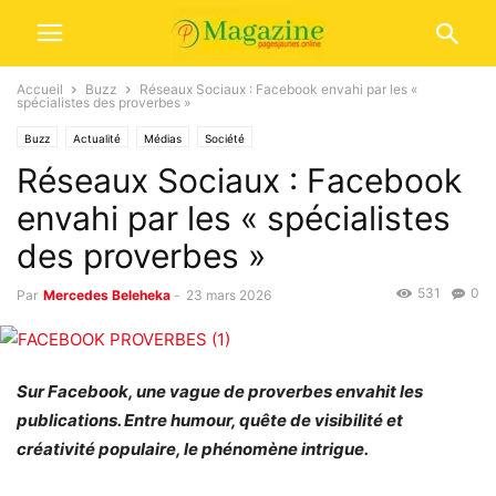
Accueil
Buzz
Réseaux Sociaux : Facebook envahi par les «
spécialistes des proverbes »
Buzz
Actualité
Médias
Société
Réseaux Sociaux : Facebook
envahi par les « spécialistes
des proverbes »
531
0
Par
Mercedes Beleheka
-
23 mars 2026
Sur Facebook, une vague de proverbes envahit les
publications. Entre humour, quête de visibilité et
créativité populaire, le phénomène intrigue.