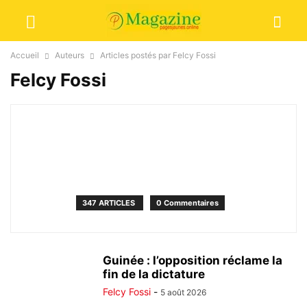
Accueil
Auteurs
Articles postés par Felcy Fossi
Felcy Fossi
347 ARTICLES
0 Commentaires
Guinée : l’opposition réclame la
fin de la dictature
Felcy Fossi
-
5 août 2026