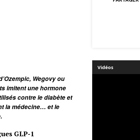
Vidéos
d’Ozempic, Wegovy ou
ts imitent une hormone
tilisés contre le diabète et
ent la médecine… et le
.
gues GLP-1