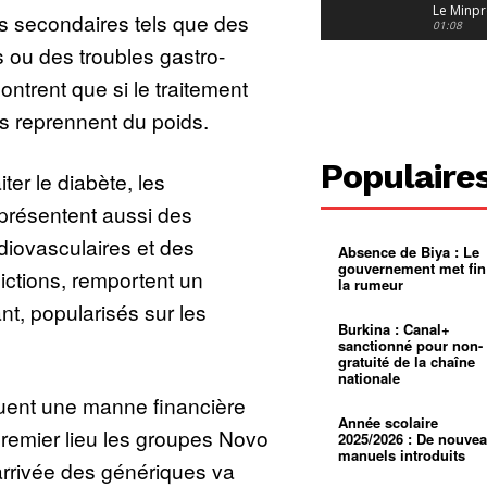
Le Minpr
ts secondaires tels que des
alerte su
01:08
dérives 
ou des troubles gastro-
jeunes fi
Cameroun
diaspor
ntrent que si le traitement
suivra-t-
01:14
l’appel 
ts reprennent du poids.
gouvern
Douala :
?
ville à
l’épreuv
01:02
Populaire
grandes
iter le diabète, les
pluies
Échec au
Le père
présentent aussi des
réclame 
01:16
400 000 
iovasculaires et des
Absence de Biya : Le
pasteur
Camerou
gouvernement met fin
L’État ve
ctions, remportent un
la rumeur
mieux
01:27
contrôler
nt, popularisés sur les
product
Croyanc
Burkina : Canal+
d’or
religieus
sanctionné pour non-
Entre
01:12
gratuité de la chaîne
bricolag
nationale
spirituel
Pénurie 
uent une manne financière
autonom
à Yaound
mentale
Minkoa
01:12
Année scolaire
premier lieu les groupes Novo
mettra-t-i
2025/2026 : De nouve
au calvai
manuels introduits
l’arrivée des génériques va