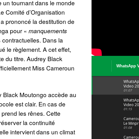
e un tournant dans le monde
e Comité d’Organisation
 a prononcé la destitution de
nga pour «
manquements
 contractuelles. Dans la
ué le règlement. A cet effet,
e du titre. Audrey Black
ficiellement Miss Cameroun
WhatsApp V
08 04 at 15 
WhatsA
Video 20
04 at 15
01:07
rey Black Moutongo accède au
WhatsA
cole est clair. En cas de
Video 20
29 at 12
01:15
prend les rênes. Cette
Camerou
préserver la continuité
Le Minpr
alerte su
01:08
 elle intervient dans un climat
dérives 
jeunes fi
Cameroun