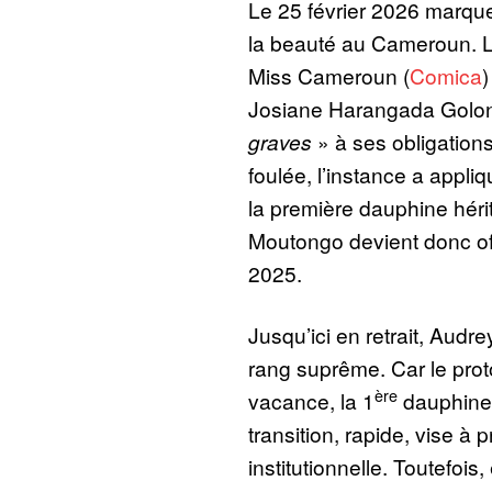
Le 25 février 2026 marqu
la beauté au Cameroun. L
Miss Cameroun (
Comica
)
Josiane Harangada Golo
graves
» à ses obligations
foulée, l’instance a appliq
la première dauphine hérit
Moutongo devient donc of
2025.
Jusqu’ici en retrait, Aud
rang suprême. Car le proto
ère
vacance, la 1
dauphine 
transition, rapide, vise à 
institutionnelle. Toutefois,