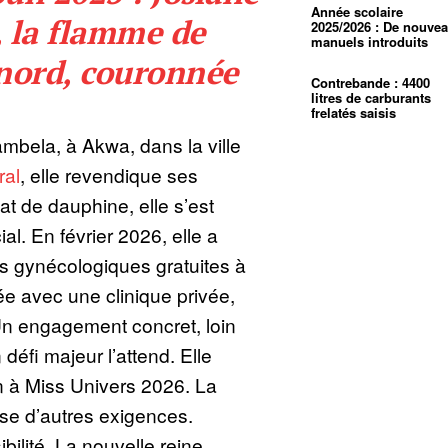
Année scolaire
 la flamme de
2025/2026 : De nouve
manuels introduits
nord, couronnée
Contrebande : 4400
litres de carburants
frelatés saisis
mbela, à Akwa, dans la ville
ral
, elle revendique ses
t de dauphine, elle s’est
al. En février 2026, elle a
s gynécologiques gratuites à
ée avec une clinique privée,
 Un engagement concret, loin
défi majeur l’attend. Elle
 à Miss Univers 2026. La
se d’autres exigences.
ibilité. La nouvelle reine