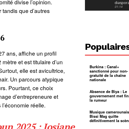
mité divise l’opinion.
diaspor
suivra-t-
01:14
r tandis que d’autres
l’appel 
gouvern
Douala :
?
ville à
l’épreuv
01:02
grandes
pluies
Échec au
26
Le père
réclame 
01:16
Populaire
400 000 
pasteur
Camerou
 ans, affiche un profil
L’État ve
mieux
01:27
 mètre et est titulaire d’un
contrôler
Burkina : Canal+
product
Croyanc
tout, elle est avicultrice,
sanctionné pour non-
d’or
religieus
gratuité de la chaîne
Entre
01:12
air. Un parcours atypique
nationale
bricolag
spirituel
Pénurie 
rs. Pourtant, ce choix
autonom
à Yaound
Absence de Biya : Le
mentale
Minkoa
01:12
mage d’entrepreneure et
gouvernement met fin
mettra-t-i
la rumeur
au calvai
Alexis
l’économie réelle.
Dipanda
Mouelle 
01:22
Musique camerounais
dernier
Bissi Mag quitte
voyage
définitivement la scèn
un 2025 : Josiane