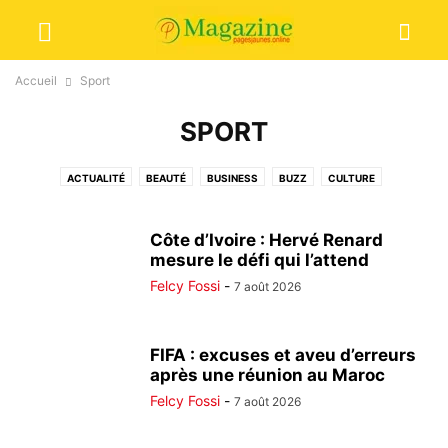
Accueil
Sport
SPORT
ACTUALITÉ
BEAUTÉ
BUSINESS
BUZZ
CULTURE
DROITS & JUSTICE
EDITORIAL
HIGH-TECH
LIFESTYLE
OPINIONS
SANTÉ
SPORT
VOYAGES
Côte d’Ivoire : Hervé Renard
mesure le défi qui l’attend
Felcy Fossi
-
7 août 2026
FIFA : excuses et aveu d’erreurs
après une réunion au Maroc
Felcy Fossi
-
7 août 2026