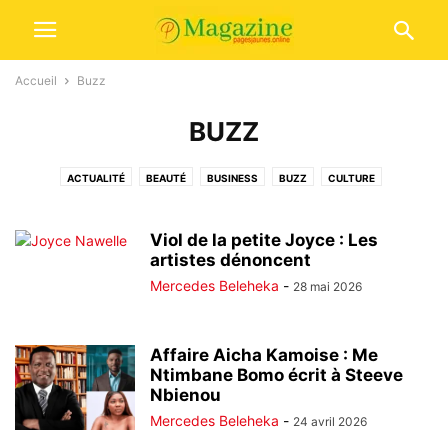
Accueil
Buzz
BUZZ
ACTUALITÉ
BEAUTÉ
BUSINESS
BUZZ
CULTURE
DROITS & JUSTICE
EDITORIAL
HIGH-TECH
LIFESTYLE
OPINIONS
SANTÉ
SPORT
VOYAGES
Viol de la petite Joyce : Les
artistes dénoncent
Mercedes Beleheka
-
28 mai 2026
Affaire Aicha Kamoise : Me
Ntimbane Bomo écrit à Steeve
Nbienou
Mercedes Beleheka
-
24 avril 2026