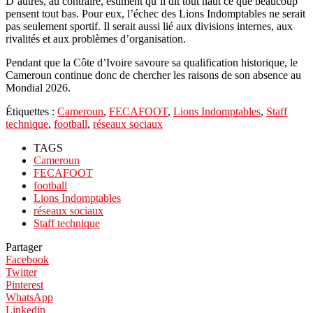
D’autres, au contraire, estiment qu’il dit tout haut ce que beaucoup
pensent tout bas. Pour eux, l’échec des Lions Indomptables ne serait
pas seulement sportif. Il serait aussi lié aux divisions internes, aux
rivalités et aux problèmes d’organisation.
Pendant que la Côte d’Ivoire savoure sa qualification historique, le
Cameroun continue donc de chercher les raisons de son absence au
Mondial 2026.
Étiquettes :
Cameroun
,
FECAFOOT
,
Lions Indomptables
,
Staff
technique
,
football
,
réseaux sociaux
TAGS
Cameroun
FECAFOOT
football
Lions Indomptables
réseaux sociaux
Staff technique
Partager
Facebook
Twitter
Pinterest
WhatsApp
Linkedin