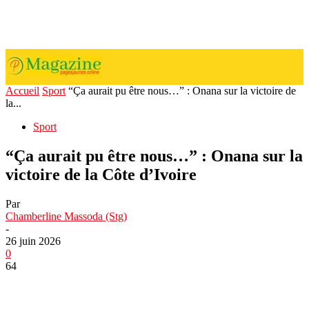
Accueil
Sport
“Ça aurait pu être nous…” : Onana sur la victoire de
la...
Sport
“Ça aurait pu être nous…” : Onana sur la
victoire de la Côte d’Ivoire
Par
Chamberline Massoda (Stg)
-
26 juin 2026
0
64