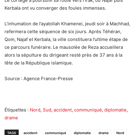
Le cortège a poursuivi sa route vers l’Irak, où Najaf puis
Kerbala ont vu converger des foules immenses.
L’inhumation de l’ayatollah Khamenei, jeudi soir à Machhad,
refermera cette séquence de six jours. Après Téhéran,
Qom, Najaf et Kerbala, la ville constituera l’ultime étape de
ce parcours funéraire. Le mausolée de Reza accueillera
alors la sépulture du dirigeant resté près de 37 ans à la
tête de la République islamique.
Source : Agence France-Presse
Étiquettes :
Nord
,
Sud
,
accident
,
communiqué
,
diplomatie
,
drame
TAGS
accident
communiqué
diplomatie
drame
Nord