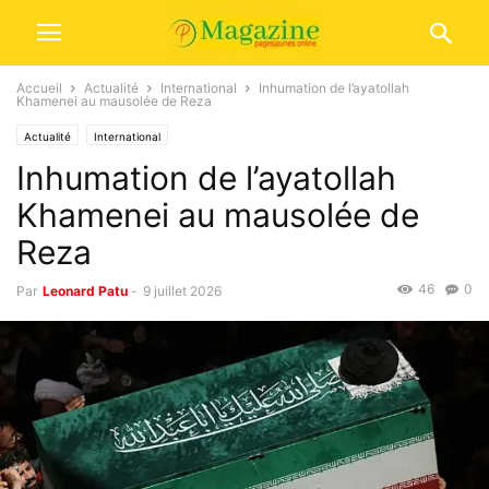
Accueil
Actualité
International
Inhumation de l’ayatollah
Khamenei au mausolée de Reza
Actualité
International
Inhumation de l’ayatollah
Khamenei au mausolée de
Reza
46
0
Par
Leonard Patu
-
9 juillet 2026