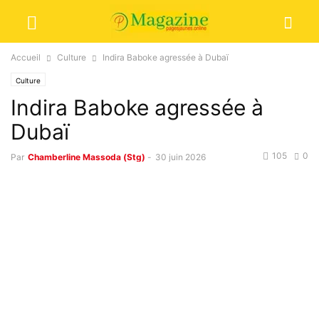
Accueil
Culture
Indira Baboke agressée à Dubaï
Culture
Indira Baboke agressée à
Dubaï
105
0
Par
Chamberline Massoda (Stg)
-
30 juin 2026