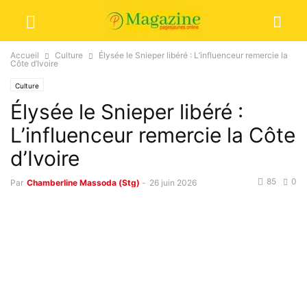
Accueil
Culture
Élysée le Snieper libéré : L’influenceur remercie la
Côte d’Ivoire
Culture
Élysée le Snieper libéré :
L’influenceur remercie la Côte
d’Ivoire
85
0
Par
Chamberline Massoda (Stg)
-
26 juin 2026