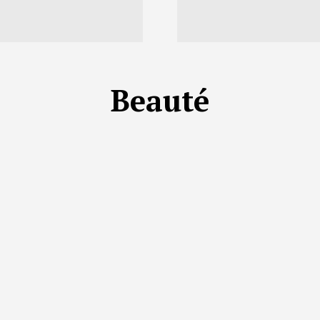
Beauté
TÉ
BEAUTÉ
BUSINESS
BUZZ
CULTURE
DROITS & J