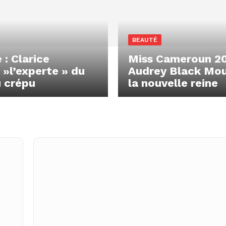
BEAUTÉ
 : Clarice
Miss Cameroun 20
 »l’experte » du
Audrey Black Mo
 crépu
la nouvelle reine