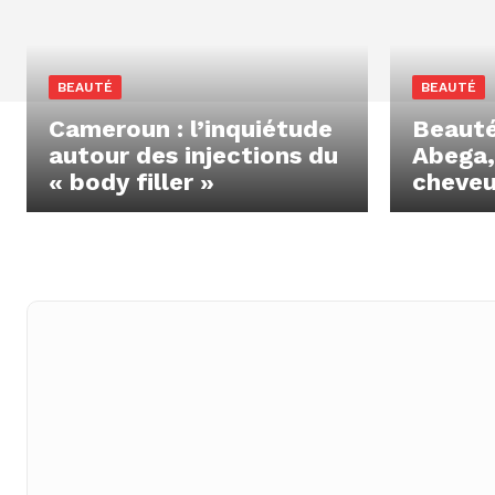
BEAUTÉ
BEAUTÉ
Cameroun : l’inquiétude
Beauté
autour des injections du
Abega,
« body filler »
cheveu