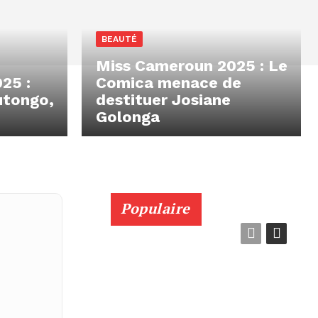
BEAUTÉ
Miss Cameroun 2025 : Le
25 :
Comica menace de
utongo,
destituer Josiane
Golonga
Populaire