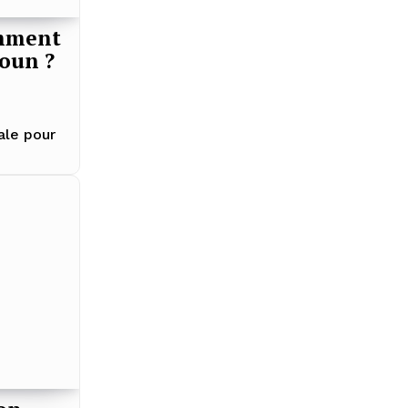
omment
oun ?
ale pour