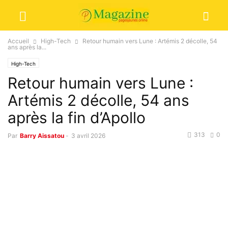
Accueil
High-Tech
Retour humain vers Lune : Artémis 2 décolle, 54
ans après la...
High-Tech
Retour humain vers Lune :
Artémis 2 décolle, 54 ans
après la fin d’Apollo
313
0
Par
Barry Aissatou
-
3 avril 2026