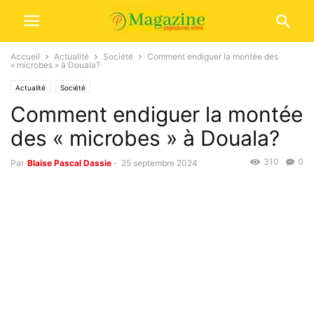
Accueil
Actualité
Société
Comment endiguer la montée des
« microbes » à Douala?
Actualité
Société
Comment endiguer la montée
des « microbes » à Douala?
310
0
Par
Blaise Pascal Dassie
-
25 septembre 2024