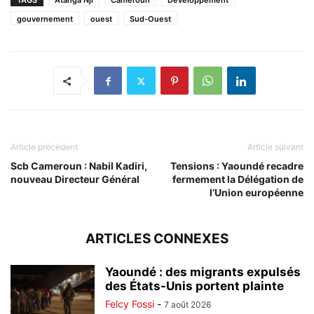
TAGS
Atanga Nji
Cameroun
Développement
gouvernement
ouest
Sud-Ouest
Article précédent
Article suivant
Scb Cameroun : Nabil Kadiri,
Tensions : Yaoundé recadre
nouveau Directeur Général
fermement la Délégation de
l’Union européenne
ARTICLES CONNEXES
Yaoundé : des migrants expulsés
des États-Unis portent plainte
Felcy Fossi
-
7 août 2026