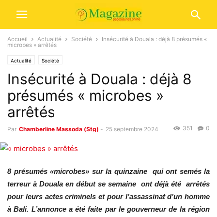
Accueil
Actualité
Société
Insécurité à Douala : déjà 8 présumés «
microbes » arrêtés
Actualité
Société
Insécurité à Douala : déjà 8
présumés « microbes »
arrêtés
351
0
Par
Chamberline Massoda (Stg)
-
25 septembre 2024
8 présumés «microbes» sur la quinzaine qui ont semés la
terreur à Douala en début se semaine ont déjà été arrêtés
pour leurs actes criminels et pour l’assassinat d’un homme
à Bali. L’annonce a été faite par le gouverneur de la région