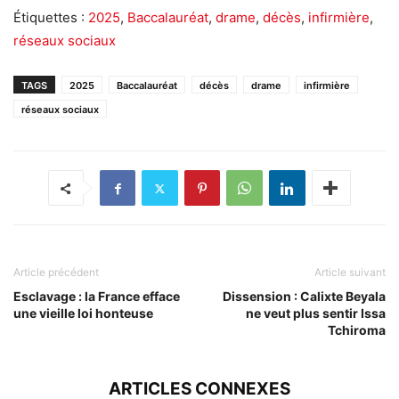
Étiquettes :
2025
,
Baccalauréat
,
drame
,
décès
,
infirmière
,
réseaux sociaux
TAGS
2025
Baccalauréat
décès
drame
infirmière
réseaux sociaux
Article précédent
Article suivant
Esclavage : la France efface
Dissension : Calixte Beyala
une vieille loi honteuse
ne veut plus sentir Issa
Tchiroma
ARTICLES CONNEXES