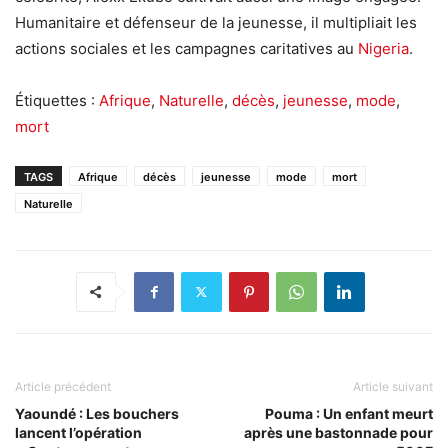
Humanitaire et défenseur de la jeunesse, il multipliait les
actions sociales et les campagnes caritatives au
Nigeria
.
Étiquettes :
Afrique
,
Naturelle
,
décès
,
jeunesse
,
mode
,
mort
TAGS
Afrique
décès
jeunesse
mode
mort
Naturelle
Article précédent
Article suivant
Yaoundé : Les bouchers
Pouma : Un enfant meurt
lancent l’opération
après une bastonnade pour