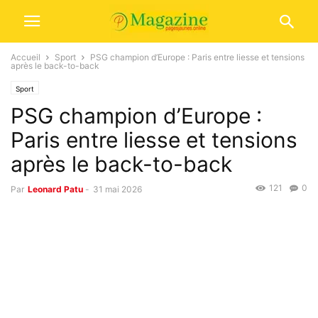
Accueil
Sport
PSG champion d’Europe : Paris entre liesse et tensions
après le back-to-back
Sport
PSG champion d’Europe :
Paris entre liesse et tensions
après le back-to-back
121
0
Par
Leonard Patu
-
31 mai 2026