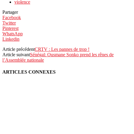
violence
Partager
Facebook
Twitter
Pinterest
WhatsApp
Linkedin
Article précédent
CRTV : Les pannes de trop !
Article suivant
Sénégal: Ousmane Sonko prend les rênes de
l’Assemblée nationale
ARTICLES CONNEXES