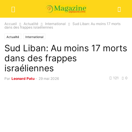
Accueil
Actualité
International
Sud Liban: Au moins 17 morts
dans des frappes israéliennes
Actualité
International
Sud Liban: Au moins 17 morts
dans des frappes
israéliennes
121
0
Par
Leonard Patu
-
29 mai 2026