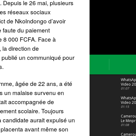
 Depuis le 26 mai, plusieurs
 les réseaux sociaux
rict de Nkolndongo d’avoir
e faute du paiement
de 8 000 FCFA. Face à
 la direction de
 a publié un communiqué pour
s.
WhatsA
femme, âgée de 22 ans, a été
Video 20
04 at 15
01:07
s un malaise survenu en
WhatsA
était accompagnée de
Video 20
29 at 12
01:15
ssement scolaire. Toujours
Camerou
 candidate aurait expulsé un
Le Minpr
alerte su
01:08
n placenta avant même son
dérives 
jeunes fi
Cameroun