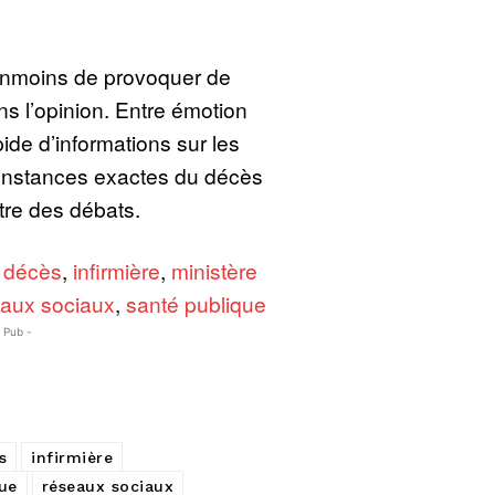
éanmoins de provoquer de
s l’opinion. Entre émotion
apide d’informations sur les
constances exactes du décès
tre des débats.
,
décès
,
infirmière
,
ministère
aux sociaux
,
santé publique
- Pub -
s
infirmière
que
réseaux sociaux