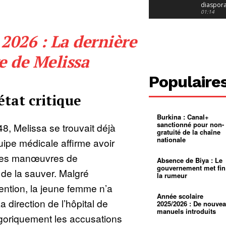
diaspor
suivra-t-
01:14
l’appel 
gouvern
Douala :
2026 : La dernière
?
ville à
l’épreuv
01:02
grandes
e de Melissa
pluies
Échec au
Le père
réclame 
01:16
Populaire
400 000 
pasteur
Camerou
état critique
L’État ve
mieux
01:27
contrôler
Burkina : Canal+
product
Croyanc
sanctionné pour non-
8, Melissa se trouvait déjà
d’or
religieus
gratuité de la chaîne
Entre
01:12
nationale
quipe médicale affirme avoir
bricolag
spirituel
Pénurie 
des manœuvres de
autonom
à Yaound
Absence de Biya : Le
mentale
Minkoa
01:12
gouvernement met fin
 de la sauver. Malgré
mettra-t-i
la rumeur
au calvai
Alexis
vention, la jeune femme n’a
Dipanda
Mouelle 
01:22
Année scolaire
 direction de l’hôpital de
dernier
2025/2026 : De nouve
voyage
manuels introduits
oriquement les accusations