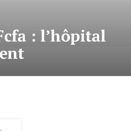
cfa : l’hôpital
ent
: