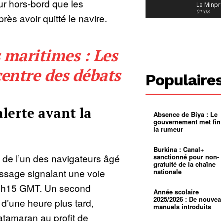
r hors-bord que les
Le Minpr
alerte su
01:08
près avoir quitté le navire.
dérives 
jeunes fi
Cameroun
diaspor
suivra-t-
01:14
 maritimes : Les
l’appel 
gouvern
Douala :
?
ville à
centre des débats
l’épreuv
01:02
Populaire
grandes
pluies
Échec au
Le père
réclame 
01:16
lerte avant la
400 000 
Absence de Biya : Le
pasteur
Camerou
gouvernement met fin
L’État ve
la rumeur
mieux
01:27
contrôler
product
Croyanc
Burkina : Canal+
d’or
religieus
 de l’un des navigateurs âgé
sanctionné pour non-
Entre
01:12
gratuité de la chaîne
bricolag
ssage signalant une voie
nationale
spirituel
Pénurie 
autonom
à Yaound
 1h15 GMT. Un second
mentale
Minkoa
01:12
Année scolaire
mettra-t-i
2025/2026 : De nouve
d’une heure plus tard,
au calvai
manuels introduits
atamaran au profit de