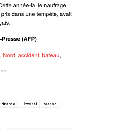
Cette année-là, le naufrage
pris dans une tempête, avait
çais.
-Presse (AFP)
,
Nord
,
accident
,
bateau
,
- Pub -
drame
Littoral
Maroc