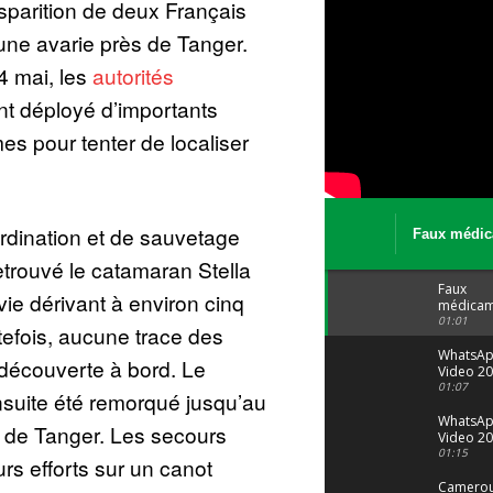
sparition de deux Français
une avarie près de Tanger.
4 mai, les
autorités
t déployé d’importants
es pour tenter de localiser
rdination et de sauvetage
Faux médic
Le trafic se
etrouvé le catamaran Stella
malgré tout 
Faux
ie dérivant à environ cinq
médicam
: Le trafi
01:01
tefois, aucune trace des
porte bi
malgré to
WhatsA
 découverte à bord. Le
Video 20
04 at 15
01:07
ensuite été remorqué jusqu’au
WhatsA
ud de Tanger. Les secours
Video 20
29 at 12
01:15
rs efforts sur un canot
Camerou