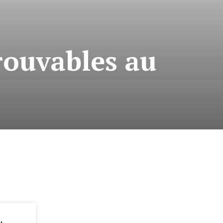
rouvables au
: