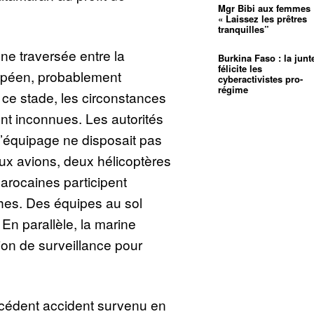
Mgr Bibi aux femmes 
« Laissez les prêtres
tranquilles”
 une traversée entre la
Burkina Faso : la junt
félicite les
opéen, probablement
cyberactivistes pro-
régime
 ce stade, les circonstances
ent inconnues. Les autorités
’équipage ne disposait pas
ux avions, deux hélicoptères
marocaines participent
hes. Des équipes au sol
. En parallèle, la marine
on de surveillance pour
cédent accident survenu en