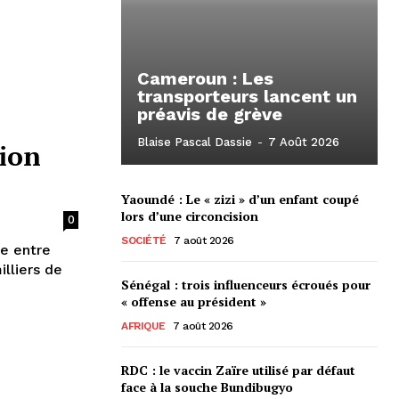
Cameroun : Les
transporteurs lancent un
préavis de grève
Blaise Pascal Dassie
-
7 Août 2026
sion
Yaoundé : Le « zizi » d’un enfant coupé
lors d’une circoncision
0
SOCIÉTÉ
7 août 2026
re entre
lliers de
Sénégal : trois influenceurs écroués pour
« offense au président »
AFRIQUE
7 août 2026
RDC : le vaccin Zaïre utilisé par défaut
face à la souche Bundibugyo