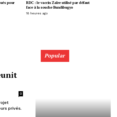
oués pour
RDC : le vaccin Zaïre utilisé par défaut
face à la souche Bundibugyo
18 heures ago
Popular
éunit
0
rojet
urs privés.