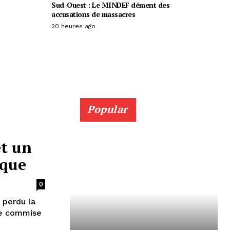
Sud-Ouest : Le MINDEF dément des
accusations de massacres
20 heures ago
Popular
et un
aque
0
t perdu la
que commise