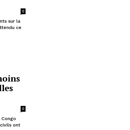
0
ts sur la
attendu ce
moins
lles
0
u Congo
civils ont