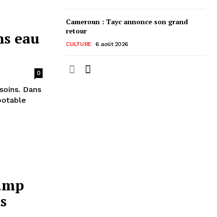
Cameroun : Tayc annonce son grand
retour
ns eau
CULTURE
6 août 2026
0
soins. Dans
 potable
rump
s