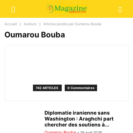
Accueil
Auteurs
Articles postés par Oumarou Bouba
Oumarou Bouba
742 ARTICLES
0 Commentaires
Diplomatie iranienne sans
Washington : Araghchi part
chercher des soutiens à...
Oumarou Bouba
-
26 avril 2026