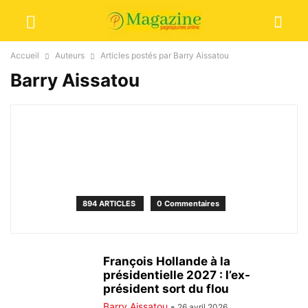
Accueil
Auteurs
Articles postés par Barry Aissatou
Barry Aissatou
894 ARTICLES
0 Commentaires
François Hollande à la
présidentielle 2027 : l’ex-
président sort du flou
Barry Aissatou
-
26 avril 2026