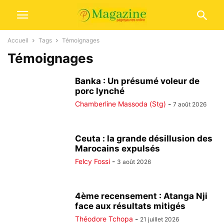
Accueil
Tags
Témoignages
Témoignages
Banka : Un présumé voleur de
porc lynché
Chamberline Massoda (Stg)
-
7 août 2026
Ceuta : la grande désillusion des
Marocains expulsés
Felcy Fossi
-
3 août 2026
4ème recensement : Atanga Nji
face aux résultats mitigés
Théodore Tchopa
-
21 juillet 2026