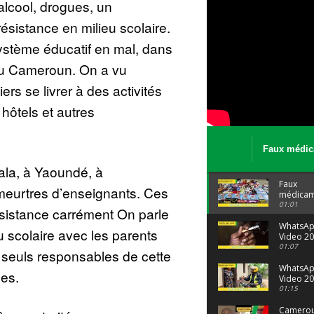
lcool, drogues, un
ésistance en milieu scolaire.
système éducatif en mal, dans
du Cameroun. On a vu
ers se livrer à des activités
hôtels et autres
Faux médic
Le trafic se
uala, à Yaoundé, à
malgré tout 
Faux
eurtres d’enseignants. Ces
médicam
: Le trafi
01:01
sistance carrément On parle
porte bi
malgré to
WhatsA
u scolaire avec les parents
Video 20
04 at 15
01:07
s seuls responsables de cette
WhatsA
es.
Video 20
29 at 12
01:15
Camerou