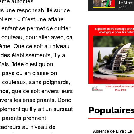
ême autorités
Le Minpr
alerte su
01:08
s une responsabilité sur ce
dérives 
jeunes fi
Cameroun
ers : « C’est une affaire
diaspor
suivra-t-
01:14
e enfant se permet de quitter
l’appel 
gouvern
Douala :
couteau, pour aller avec, ça
?
ville à
l’épreuv
01:02
blème. Que ce soit au niveau
grandes
pluies
Échec au
des établissements, il y a
Le père
réclame 
01:16
Mais l’idée c’est qu’on
400 000 
pasteur
Camerou
n pays où en classe on
L’État ve
mieux
01:27
s couteaux, sans poignards,
contrôler
product
Croyanc
lence, que ce soit envers leurs
d’or
religieus
Entre
01:12
vers les enseignants. Donc
bricolag
spirituel
Pénurie 
Populaire
mplement qu’il y ait un sursaut
autonom
à Yaound
mentale
Minkoa
01:12
s parents prennent
mettra-t-i
au calvai
cadreurs au niveau de
Absence de Biya : Le