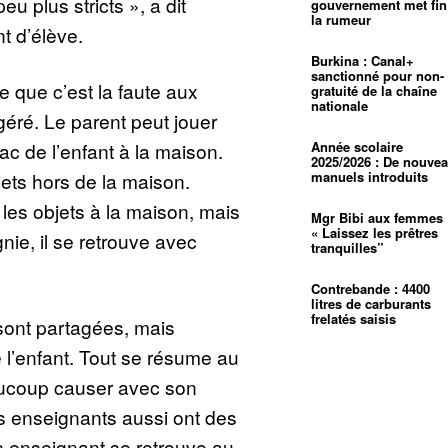
eu plus stricts », a dit
gouvernement met fin
la rumeur
 d’élève.
Burkina : Canal+
sanctionné pour non-
e que c’est la faute aux
gratuité de la chaîne
nationale
géré. Le parent peut jouer
Année scolaire
sac de l’enfant à la maison.
2025/2026 : De nouve
manuels introduits
jets hors de la maison.
 les objets à la maison, mais
Mgr Bibi aux femmes 
« Laissez les prêtres
ie, il se retrouve avec
tranquilles”
Contrebande : 4400
litres de carburants
frelatés saisis
sont partagées, mais
l’enfant. Tout se résume au
eaucoup causer avec son
s enseignants aussi ont des
n enseignant se retrouve au