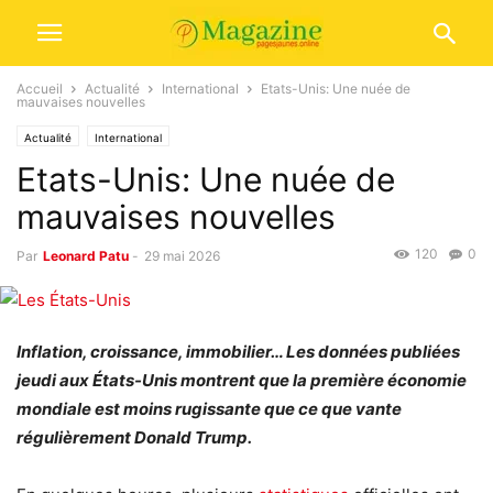
Accueil
Actualité
International
Etats-Unis: Une nuée de
mauvaises nouvelles
Actualité
International
Etats-Unis: Une nuée de
mauvaises nouvelles
120
0
Par
Leonard Patu
-
29 mai 2026
Inflation, croissance, immobilier… Les données publiées
jeudi aux États-Unis montrent que la première économie
mondiale est moins rugissante que ce que vante
régulièrement Donald Trump.