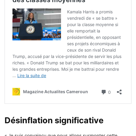
Désinflation significative
« Je suis convaincu que nous allons surmonter cette