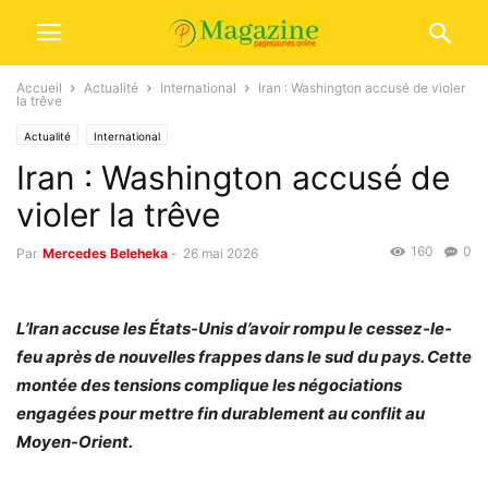
Accueil
Actualité
International
Iran : Washington accusé de violer
la trêve
Actualité
International
Iran : Washington accusé de
violer la trêve
160
0
Par
Mercedes Beleheka
-
26 mai 2026
L’Iran accuse les États-Unis d’avoir rompu le cessez-le-
feu après de nouvelles frappes dans le sud du pays. Cette
montée des tensions complique les négociations
engagées pour mettre fin durablement au conflit au
Moyen-Orient.