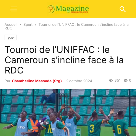
Accueil
Sport
Tournoi de l’UNIFFAC : le Cameroun s’incline face à la
RDC
Sport
Tournoi de l’UNIFFAC : le
Cameroun s’incline face à la
RDC
351
0
Par
Chamberline Massoda (Stg)
-
2 octobre 2024