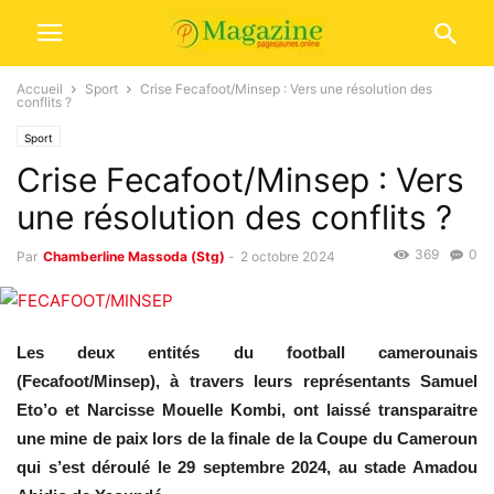
Accueil
Sport
Crise Fecafoot/Minsep : Vers une résolution des
conflits ?
Sport
Crise Fecafoot/Minsep : Vers
une résolution des conflits ?
369
0
Par
Chamberline Massoda (Stg)
-
2 octobre 2024
Les deux entités du football camerounais
(Fecafoot/Minsep), à travers leurs représentants Samuel
Eto’o et Narcisse Mouelle Kombi, ont laissé transparaitre
une mine de paix lors de la finale de la Coupe du Cameroun
qui s’est déroulé le 29 septembre 2024, au stade Amadou