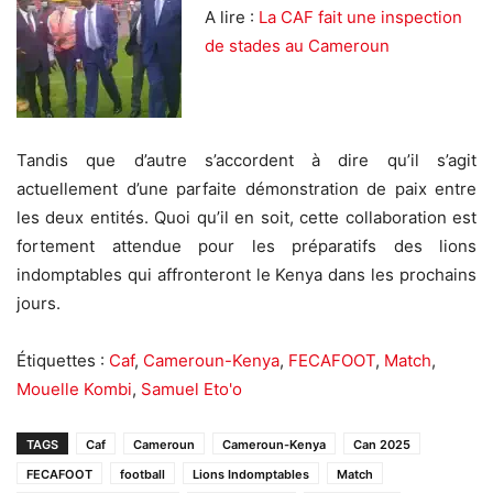
A lire :
La CAF fait une inspection
de stades au Cameroun
Tandis que d’autre s’accordent à dire qu’il s’agit
actuellement d’une parfaite démonstration de paix entre
les deux entités. Quoi qu’il en soit, cette collaboration est
fortement attendue pour les préparatifs des lions
indomptables qui affronteront le Kenya dans les prochains
jours.
Étiquettes :
Caf
,
Cameroun-Kenya
,
FECAFOOT
,
Match
,
Mouelle Kombi
,
Samuel Eto'o
TAGS
Caf
Cameroun
Cameroun-Kenya
Can 2025
FECAFOOT
football
Lions Indomptables
Match