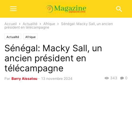
Accueil
Actualité
Afrique
Sénégal: Macky Sall, un ancien
président en télécampagne
Actualité
Afrique
Sénégal: Macky Sall, un
ancien président en
télécampagne
343
0
Par
Barry Aissatou
-
13 novembre 2024