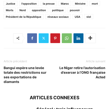
Justice
l'opposition
la presse
Maroc
Ministre
mort
Morts
Nord
opposition
politique
pouvoir
Président de la République
réseaux sociaux
USA
viol
Article précédent
Article suivant
Bangui espère une levée
Le Niger retire l’autorisation
totale des restrictions sur
d’exercer à l’ONG française
ses exportations de
Acted
diamants
ARTICLES CONNEXES