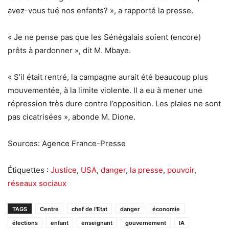
avez-vous tué nos enfants? », a rapporté la presse.
« Je ne pense pas que les Sénégalais soient (encore)
prêts à pardonner », dit M. Mbaye.
« S’il était rentré, la campagne aurait été beaucoup plus
mouvementée, à la limite violente. Il a eu à mener une
répression très dure contre l’opposition. Les plaies ne sont
pas cicatrisées », abonde M. Dione.
Sources: Agence France-Presse
Étiquettes :
Justice
,
USA
,
danger
,
la presse
,
pouvoir
,
réseaux sociaux
TAGS
Centre
chef de l'Etat
danger
économie
élections
enfant
enseignant
gouvernement
IA