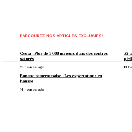
PARCOUREZ NOS ARTICLES EXCLUSIFS!
Ceuta : Plus de 1 000 mineurs dans des centres
32 a
saturés
péril
13 heures ago
13 h
Banane camerounaise : Les exportations en
hausse
14 heures ago