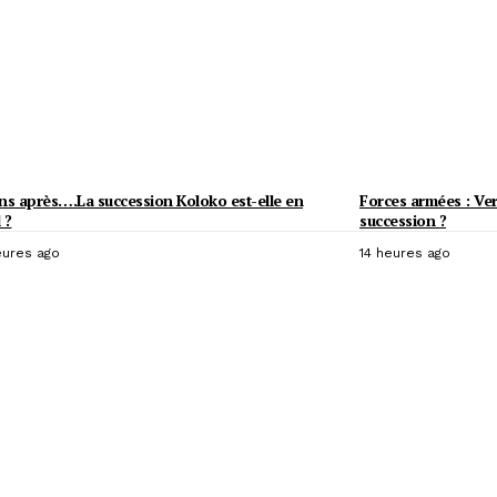
ns après….La succession Koloko est-elle en
Forces armées : Ver
 ?
succession ?
eures ago
14 heures ago