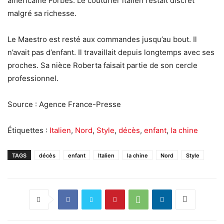
américaine Forbes. Le couturier italien restait discret
malgré sa richesse.
Le Maestro est resté aux commandes jusqu’au bout. Il
n’avait pas d’enfant. Il travaillait depuis longtemps avec ses
proches. Sa nièce Roberta faisait partie de son cercle
professionnel.
Source : Agence France-Presse
Étiquettes :
Italien
,
Nord
,
Style
,
décès
,
enfant
,
la chine
TAGS
décès
enfant
Italien
la chine
Nord
Style