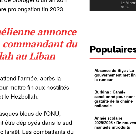
Le Minpr
e prolongation fin 2023.
alerte su
01:08
dérives 
jeunes fi
Cameroun
diaspor
suivra-t-
01:14
aélienne annonce
l’appel 
gouvern
Douala :
?
ville à
un commandant du
l’épreuv
01:02
Populaire
grandes
lah au Liban
pluies
Échec au
Le père
réclame 
01:16
400 000 
Absence de Biya : Le
pasteur
Camerou
gouvernement met fin
L’État ve
attend l’armée, après la
la rumeur
mieux
01:27
contrôler
ur mettre fin aux hostilités
product
Croyanc
Burkina : Canal+
d’or
religieus
et le Hezbollah.
sanctionné pour non-
Entre
01:12
gratuité de la chaîne
bricolag
nationale
spirituel
Pénurie 
asques bleus de l’ONU,
autonom
à Yaound
mentale
Minkoa
01:12
Année scolaire
ont être déployés dans le sud
mettra-t-i
2025/2026 : De nouve
au calvai
manuels introduits
ec Israël. Les combattants du