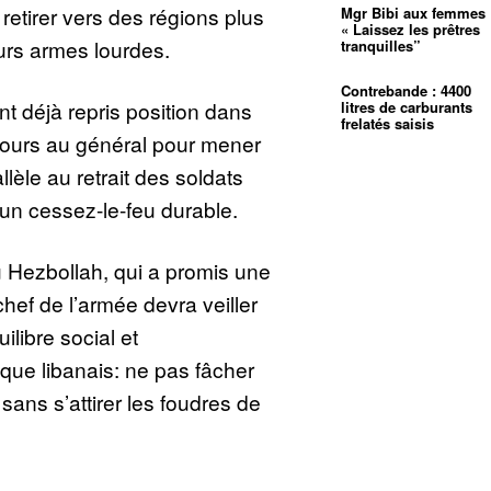
retirer vers des régions plus
Mgr Bibi aux femmes 
« Laissez les prêtres
urs armes lourdes.
tranquilles”
Contrebande : 4400
ont déjà repris position dans
litres de carburants
frelatés saisis
 jours au général pour mener
lèle au retrait des soldats
d’un cessez-le-feu durable.
u Hezbollah, qui a promis une
chef de l’armée devra veiller
ilibre social et
ique libanais: ne pas fâcher
ans s’attirer les foudres de