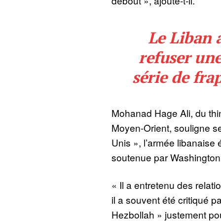
debout », ajoute-t-il.
Le Liban a
refuser une
série de fra
Mohanad Hage Ali, du thi
Moyen-Orient, souligne se
Unis », l’armée libanaise 
soutenue par Washington
« Il a entretenu des relat
il a souvent été critiqué p
Hezbollah » justement po