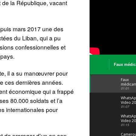
t de la République, vacant
depuis mars 2017 une des
ectées du Liban, qui a pu
nsions confessionnelles et
 pays.
Faux médic
Le trafic se
te, il a su manœuvrer pour
malgré tout 
Faux
se ces dernières années.
médicam
: Le trafi
01:01
nt économique qui a frappé
porte bi
malgré to
WhatsA
ses 80.000 soldats et l’a
Video 20
04 at 15
01:07
es internationales pour
WhatsA
Video 20
29 at 12
01:15
nt de proroger d’un an son
Camerou