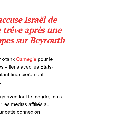
ccuse Israël de
 trêve après une
ppes sur Beyrouth
nk-tank
Carnegie
pour le
s « liens avec les Etats-
étant financièrement
.
ions avec tout le monde, mais
ar les médias affiliés au
ur cette connexion