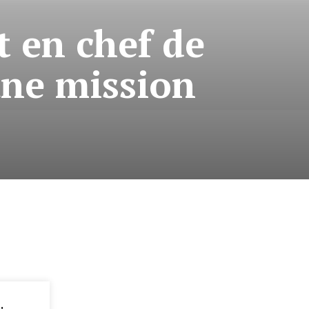
 en chef de
une mission
: