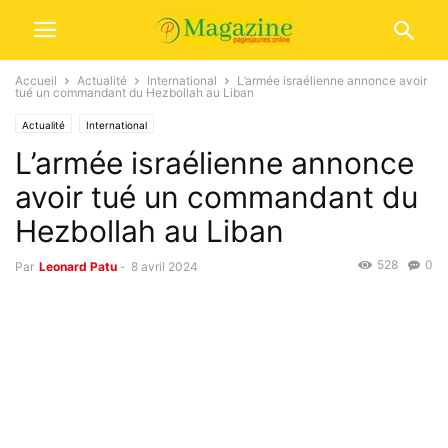
Accueil
Actualité
International
L’armée israélienne annonce avoir
tué un commandant du Hezbollah au Liban
Actualité
International
L’armée israélienne annonce
avoir tué un commandant du
Hezbollah au Liban
528
0
Par
Leonard Patu
-
8 avril 2024