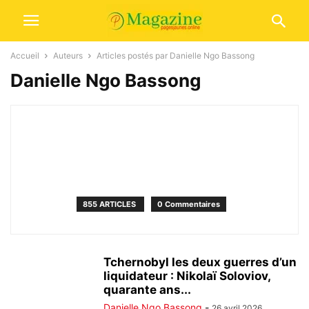
Accueil
Auteurs
Articles postés par Danielle Ngo Bassong
Danielle Ngo Bassong
855 ARTICLES
0 Commentaires
Tchernobyl les deux guerres d’un
liquidateur : Nikolaï Soloviov,
quarante ans...
Danielle Ngo Bassong
-
26 avril 2026