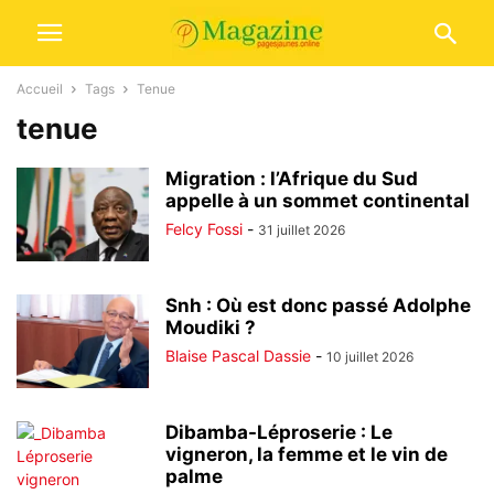
Accueil
Tags
Tenue
tenue
Migration : l’Afrique du Sud
appelle à un sommet continental
Felcy Fossi
-
31 juillet 2026
Snh : Où est donc passé Adolphe
Moudiki ?
Blaise Pascal Dassie
-
10 juillet 2026
Dibamba-Léproserie : Le
vigneron, la femme et le vin de
palme