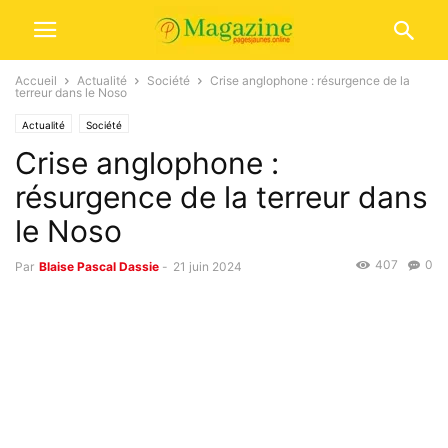
Accueil
Actualité
Société
Crise anglophone : résurgence de la
terreur dans le Noso
Actualité
Société
Crise anglophone :
résurgence de la terreur dans
le Noso
407
0
Par
Blaise Pascal Dassie
-
21 juin 2024