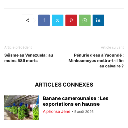
Article précédent
Article suivant
Séisme au Venezuela : au
Pénurie d’eau à Yaoundé :
moins 589 morts
Minkoameyos mettra-t-il fin
au calvaire ?
ARTICLES CONNEXES
Banane camerounaise : Les
exportations en hausse
Alphonse Jènè
-
5 août 2026