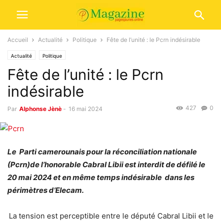
Accueil
Actualité
Politique
Fête de l’unité : le Pcrn indésirable
Actualité
Politique
Fête de l’unité : le Pcrn
indésirable
427
0
Par
Alphonse Jènè
-
16 mai 2024
Le Parti camerounais pour la réconciliation nationale
(Pcrn)de l’honorable Cabral Libii est interdit de défilé le
20 mai 2024 et en même temps indésirable dans les
périmètres d’Elecam.
La tension est perceptible entre le député Cabral Libii et le