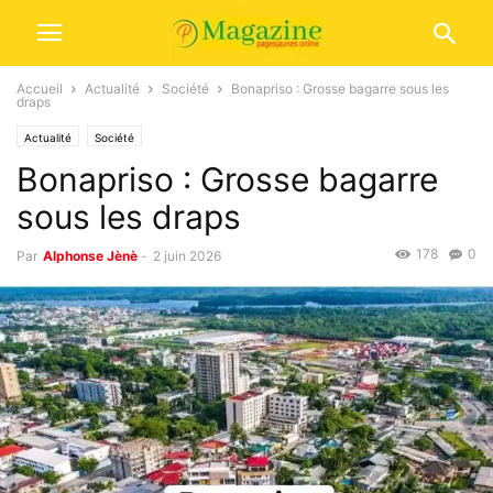
Accueil
Actualité
Société
Bonapriso : Grosse bagarre sous les
draps
Actualité
Société
Bonapriso : Grosse bagarre
sous les draps
178
0
Par
Alphonse Jènè
-
2 juin 2026