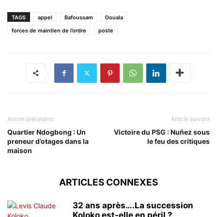
TAGS
appel
Bafoussam
Douala
forces de maintien de l’ordre
poste
Article précédent
Article suivant
Quartier Ndogbong : Un
Victoire du PSG : Nuñez sous
preneur d’otages dans la
le feu des critiques
maison
ARTICLES CONNEXES
32 ans après….La succession
Koloko est-elle en péril ?