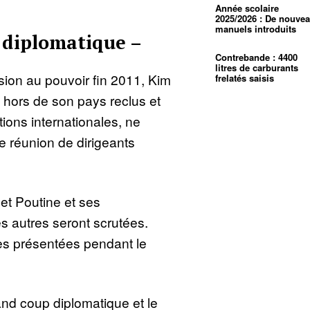
Année scolaire
2025/2026 : De nouve
manuels introduits
 diplomatique –
Contrebande : 4400
litres de carburants
ion au pouvoir fin 2011, Kim
frelatés saisis
 hors de son pays reclus et
ions internationales, ne
e réunion de dirigeants
et Poutine et ses
es autres seront scrutées.
s présentées pendant le
and coup diplomatique et le