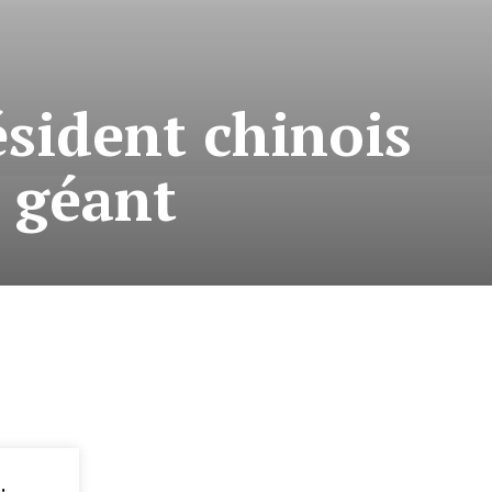
ésident chinois
e géant
: