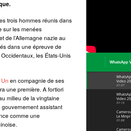
que.
 les trois hommes réunis dans
ire sur les menées
t de l’Allemagne nazie au
gés dans une épreuve de
s Occidentaux, les États-Unis
WhatsApp V
08 04 at 15 
WhatsA
 Un
en compagnie de ses
Video 20
04 at 15
01:07
a une première. A fortiori
WhatsA
au milieu de la vingtaine
Video 20
29 at 12
01:15
de gouvernement assistant
Camerou
nonce comme une
Le Minpr
alerte su
01:08
inoise.
dérives 
jeunes fi
Cameroun