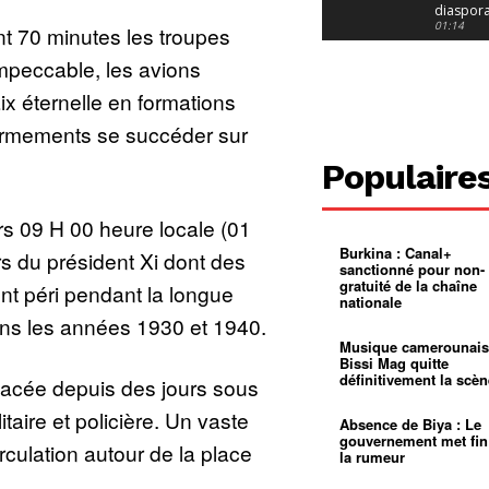
diaspor
suivra-t-
01:14
nt 70 minutes les troupes
l’appel 
gouvern
Douala :
peccable, les avions
?
ville à
l’épreuv
01:02
ix éternelle en formations
grandes
pluies
Échec au
armements se succéder sur
Le père
réclame 
01:16
Populaire
400 000 
pasteur
Camerou
L’État ve
rs 09 H 00 heure locale (01
mieux
01:27
contrôler
Burkina : Canal+
s du président Xi dont des
product
Croyanc
sanctionné pour non-
d’or
religieus
gratuité de la chaîne
nt péri pendant la longue
Entre
01:12
nationale
bricolag
ans les années 1930 et 1940.
spirituel
Pénurie 
autonom
à Yaound
Musique camerounais
mentale
Minkoa
01:12
Bissi Mag quitte
mettra-t-i
définitivement la scèn
placée depuis des jours sous
au calvai
Alexis
Dipanda
itaire et policière. Un vaste
Mouelle 
01:22
Absence de Biya : Le
dernier
gouvernement met fin
rculation autour de la place
voyage
la rumeur