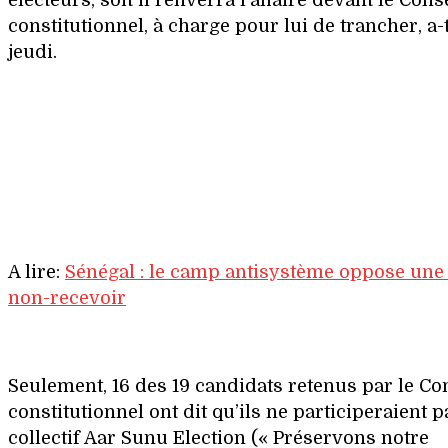
électeurs, soit il renverra l’affaire devant le Cons
constitutionnel, à charge pour lui de trancher, a-t-
jeudi.
A lire:
Sénégal : le camp antisystème oppose une 
non-recevoir
Seulement, 16 des 19 candidats retenus par le Co
constitutionnel ont dit qu’ils ne participeraient p
collectif Aar Sunu Election (« Préservons notre