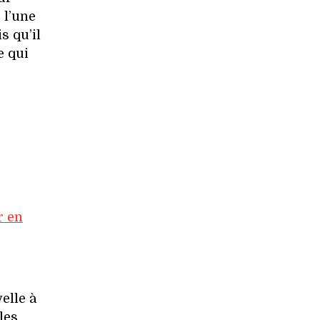
, l’une
s qu’il
e qui
r en
velle à
les