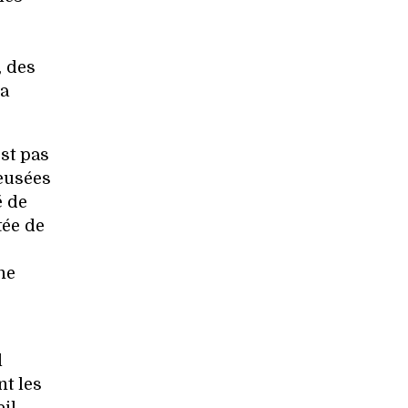
, des
la
est pas
reusées
é de
tée de
une
e
l
t les