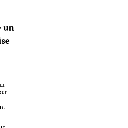
e un
ise
un
our
nt
ur