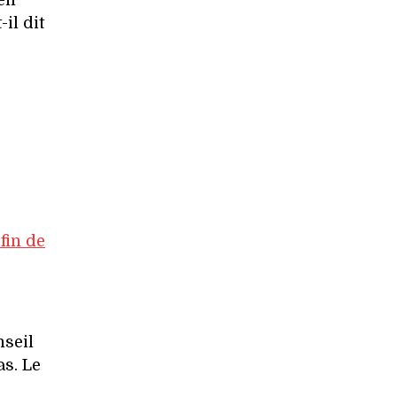
eil
il dit
fin de
nseil
as. Le