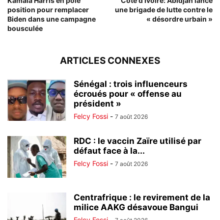
Kamala Harris en pole
Côte d’Ivoire: Abidjan lance
position pour remplacer
une brigade de lutte contre le
Biden dans une campagne
« désordre urbain »
bousculée
ARTICLES CONNEXES
Sénégal : trois influenceurs
écroués pour « offense au
président »
Felcy Fossi
-
7 août 2026
RDC : le vaccin Zaïre utilisé par
défaut face à la...
Felcy Fossi
-
7 août 2026
Centrafrique : le revirement de la
milice AAKG désavoue Bangui
Felcy Fossi
-