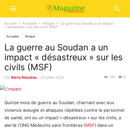
Accueil
Actualité
Afrique
La guerre au Soudan a un impact
« désastreux » sur les civils (MSF)
Actualité
Afrique
La guerre au Soudan a un
impact « désastreux » sur les
civils (MSF)
351
0
Par
Barry Aissatou
-
22 juillet 2024
Quinze mois de guerre au Soudan, charriant avec eux
violence aveugle et attaques répétées contre le personnel
de santé, ont eu un impact « désastreux » sur les civils, a
alerté l’ONG Médecins sans frontières (
MSF
) dans un