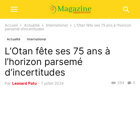
Accueil
Actualité
International
L’Otan fête ses 75 ans à l’horizon
parsemé d’incertitudes
Actualité
International
L’Otan fête ses 75 ans à
l’horizon parsemé
d’incertitudes
354
0
Par
Leonard Patu
-
7 juillet 2024